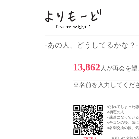
-
あの人
、どうしてるかな？-
13,862
人が再会を望
※名前を入力してくだ
○別れてしまった
○初恋の人
○疎遠になってい
○合コンの後、気
○名刺交換の後、
お互いに名前を登