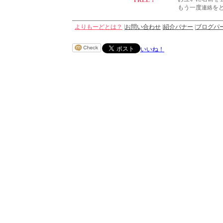
FREE！
もう一度
連絡
を
よりもーどとは？
|
お問い合わせ
|
紹介バナー
|
ブログパ
いいね！